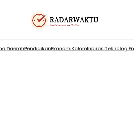
nal
Daerah
Pendidikan
Ekonomi
Kolom
Inpirasi
Teknologi
En