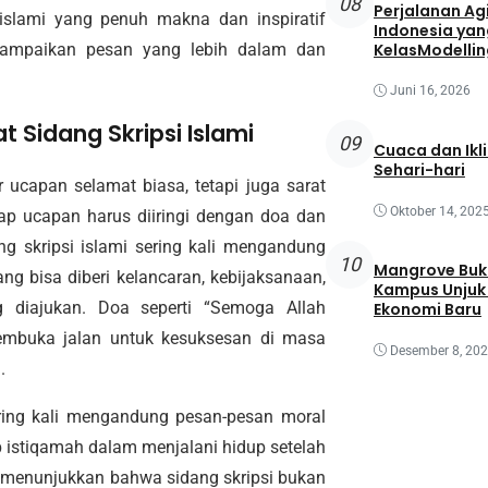
08
Perjalanan Agi
islami yang penuh makna dan inspiratif
Indonesia yan
yampaikan pesan yang lebih dalam dan
KelasModellin
Juni 16, 2026
Sidang Skripsi Islami
09
Cuaca dan Ikl
Sehari-hari
 ucapan selamat biasa, tetapi juga sarat
Oktober 14, 202
ap ucapan harus diiringi dengan doa dan
ng skripsi islami sering kali mengandung
10
Mangrove Buk
g bisa diberi kelancaran, kebijaksanaan,
Kampus Unjuk 
 diajukan. Doa seperti “Semoga Allah
Ekonomi Baru
mbuka jalan untuk kesuksesan di masa
Desember 8, 20
.
ering kali mengandung pesan-pesan moral
p istiqamah dalam menjalani hidup setelah
n” menunjukkan bahwa sidang skripsi bukan