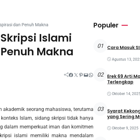
Populer
nspirasi dan Penuh Makna
kripsi Islami
01
n Penuh Makna
Cara Masuk SI
Agustus 13, 202
02
Facebook
Twitter
Pinterest
Mail
WhatsApp
Erek 69 Arti M
Terlengkap
Oktober 14, 202
03
an akademik seorang mahasiswa, terutama
Syarat Kekong
yang Sering M
konteks Islam, sidang skripsi tidak hanya
ting dalam memperkuat iman dan komitmen
Oktober 9, 2025
 skripsi islami memiliki makna mendalam