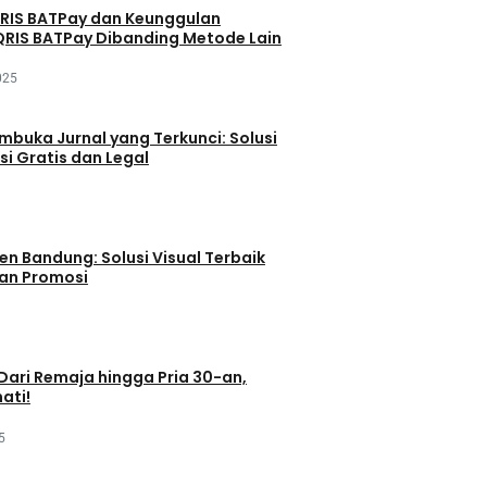
QRIS BATPay dan Keunggulan
RIS BATPay Dibanding Metode Lain
025
buka Jurnal yang Terkunci: Solusi
si Gratis dan Legal
en Bandung: Solusi Visual Terbaik
dan Promosi
 Dari Remaja hingga Pria 30-an,
ati!
5