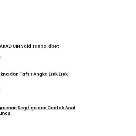
AKAD UIN Said Tanpa Ribet
5
akna dan Tafsir Angka Erek Erek
5
ruenan Segitiga dan Contoh Soal
uncul