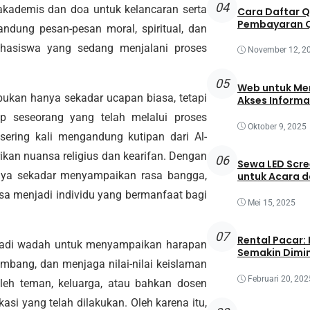
04
akademis dan doa untuk kelancaran serta
Cara Daftar 
Pembayaran Q
ndung pesan-pesan moral, spiritual, dan
hasiswa yang sedang menjalani proses
November 12, 2
05
Web untuk Mem
ukan hanya sekadar ucapan biasa, tetapi
Akses Informa
 seseorang yang telah melalui proses
Oktober 9, 2025
sering kali mengandung kutipan dari Al-
an nuansa religius dan kearifan. Dengan
06
Sewa LED Scre
hanya sekadar menyampaikan rasa bangga,
untuk Acara 
isa menjadi individu yang bermanfaat bagi
Mei 15, 2025
07
Rental Pacar:
enjadi wadah untuk menyampaikan harapan
Semakin Dimin
embang, dan menjaga nilai-nilai keislaman
Februari 20, 202
oleh teman, keluarga, atau bahkan dosen
si yang telah dilakukan. Oleh karena itu,