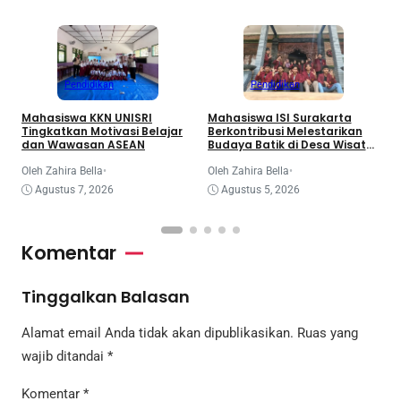
Pendidikan
Pendidikan
S
T
Mahasiswa KKN UNISRI
Mahasiswa ISI Surakarta
T
Tingkatkan Motivasi Belajar
Berkontribusi Melestarikan
dan Wawasan ASEAN
Budaya Batik di Desa Wisata
O
Girilayu
Oleh Zahira Bella
•
Oleh Zahira Bella
•
Agustus 7, 2026
Agustus 5, 2026
Komentar
Tinggalkan Balasan
Alamat email Anda tidak akan dipublikasikan.
Ruas yang
wajib ditandai
*
Komentar
*