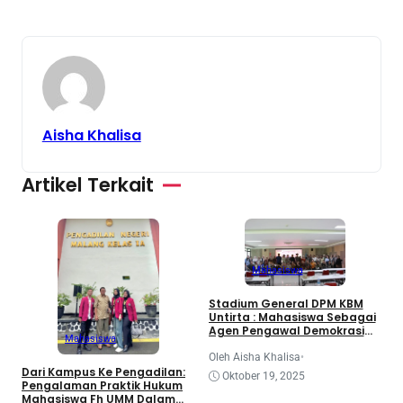
Aisha Khalisa
Artikel Terkait
Mahasiswa
3
Stadium General DPM KBM
d
Untirta : Mahasiswa Sebagai
K
Agen Pengawal Demokrasi
Mahasiswa
dan Dinamika Legislatif
Nasional
O
Oleh Aisha Khalisa
•
Dari Kampus Ke Pengadilan:
Oktober 19, 2025
Pengalaman Praktik Hukum
Mahasiswa Fh UMM Dalam