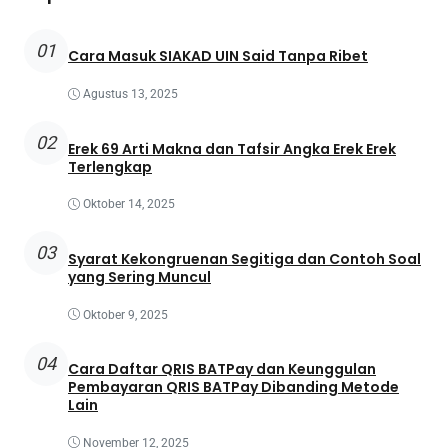
01
Cara Masuk SIAKAD UIN Said Tanpa Ribet
Agustus 13, 2025
02
Erek 69 Arti Makna dan Tafsir Angka Erek Erek
Terlengkap
Oktober 14, 2025
03
Syarat Kekongruenan Segitiga dan Contoh Soal
yang Sering Muncul
Oktober 9, 2025
04
Cara Daftar QRIS BATPay dan Keunggulan
Pembayaran QRIS BATPay Dibanding Metode
Lain
November 12, 2025