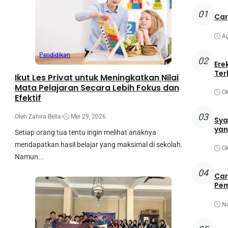
01
Car
Ag
Pendidikan
02
Ere
Ter
Ikut Les Privat untuk Meningkatkan Nilai
Mata Pelajaran Secara Lebih Fokus dan
Ok
Efektif
03
Oleh Zahira Bella
•
Mei 29, 2026
Sya
yan
Setiap orang tua tentu ingin melihat anaknya
mendapatkan hasil belajar yang maksimal di sekolah.
Ok
Namun...
04
Car
Pem
N