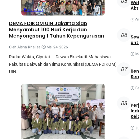
05
Web
Aks
Pendidikan
Ok
DEMA FDIKOM UIN Jakarta Siap
Menyambut 100 Hari Kerja dan
06
Menyongsong 1 Tahun Kepengurusan
Sew
unt
Oleh Aisha Khalisa
•
Mei 24, 2026
Me
Radar Waktu, Ciputat — Dewan Eksekutif Mahasiswa
Fakultas Dakwah dan Ilmu Komunikasi (DEMA FDIKOM)
07
Ren
UIN...
Sem
Fe
08
Per
Ind
Kel
Ju