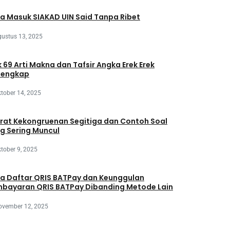
a Masuk SIAKAD UIN Said Tanpa Ribet
ustus 13, 2025
k 69 Arti Makna dan Tafsir Angka Erek Erek
lengkap
tober 14, 2025
rat Kekongruenan Segitiga dan Contoh Soal
g Sering Muncul
tober 9, 2025
a Daftar QRIS BATPay dan Keunggulan
bayaran QRIS BATPay Dibanding Metode Lain
ovember 12, 2025