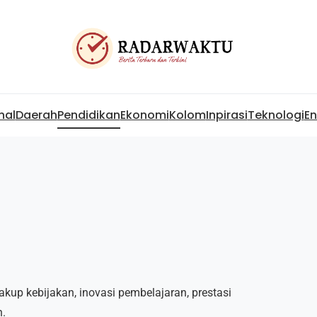
nal
Daerah
Pendidikan
Ekonomi
Kolom
Inpirasi
Teknologi
En
cakup kebijakan, inovasi pembelajaran, prestasi
n.