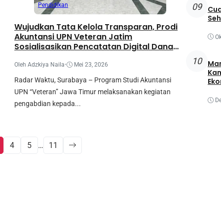
09
Pendidikan
Cua
Seh
Wujudkan Tata Kelola Transparan, Prodi
Akuntansi UPN Veteran Jatim
Ok
Sosialisasikan Pencatatan Digital Dana
RT/RW
10
Man
Oleh Adzkiya Naila
•
Mei 23, 2026
Kam
Radar Waktu, Surabaya – Program Studi Akuntansi
Eko
UPN “Veteran” Jawa Timur melaksanakan kegiatan
D
pengabdian kepada...
4
5
…
11