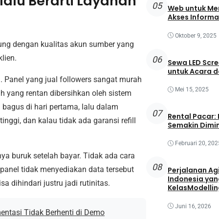
alu Berarti Layanan
05
Web untuk Mem
Akses Informa
Oktober 9, 2025
sung dengan kualitas akun sumber yang
lien.
06
Sewa LED Scre
untuk Acara 
n. Panel yang jual followers sangat murah
Mei 15, 2025
h yang rentan dibersihkan oleh sistem
 bagus di hari pertama, lalu dalam
07
Rental Pacar:
nggi, dan kalau tidak ada garansi refill
Semakin Dimin
Februari 20, 202
ya buruk setelah bayar. Tidak ada cara
08
 panel tidak menyediakan data tersebut
Perjalanan Agi
Indonesia yan
a dihindari justru jadi rutinitas.
KelasModellin
Juni 16, 2026
entasi Tidak Berhenti di Demo