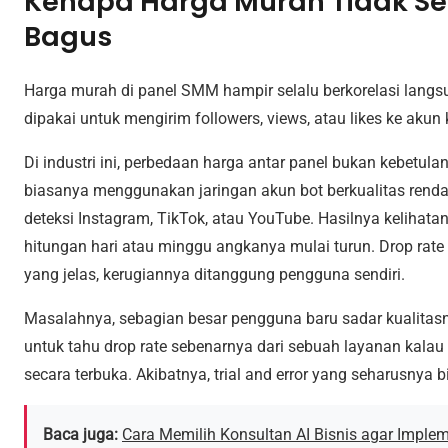
Kenapa Harga Murah Tidak Sel
Bagus
Harga murah di panel SMM hampir selalu berkorelasi lang
dipakai untuk mengirim followers, views, atau likes ke akun k
Di industri ini, perbedaan harga antar panel bukan kebetula
biasanya menggunakan jaringan akun bot berkualitas renda
deteksi Instagram, TikTok, atau YouTube. Hasilnya kelihatan
hitungan hari atau minggu angkanya mulai turun. Drop rate ti
yang jelas, kerugiannya ditanggung pengguna sendiri.
Masalahnya, sebagian besar pengguna baru sadar kualitasn
untuk tahu drop rate sebenarnya dari sebuah layanan kalau
secara terbuka. Akibatnya, trial and error yang seharusnya bis
Baca juga:
Cara Memilih Konsultan AI Bisnis agar Implem