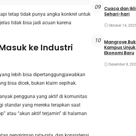
09
Cuaca dan Ikl
Sehari-hari
 tapi tetap tidak punya angka konkret untuk
elas tidak bisa jadi acuan karena
Oktober 14, 202
10
Mangrove Buk
Masuk ke Industri
Kampus Unjuk 
Ekonomi Baru
Desember 8, 20
 yang lebih bisa dipertanggungjawabkan
ng bisa dicek, bukan klaim sepihak.
banyak pengguna yang aktif di komunitas
ggi standar yang mereka terapkan saat
p” atau “akun aktif terjamin” di halaman
atan pengiriman rata-rata, dan konsistensi