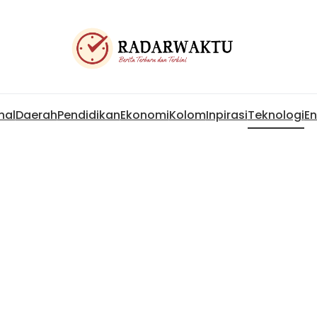
nal
Daerah
Pendidikan
Ekonomi
Kolom
Inpirasi
Teknologi
En