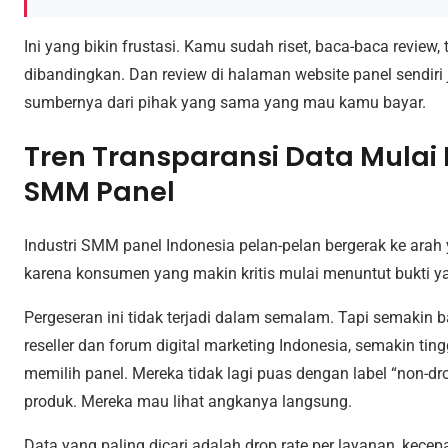
Ini yang bikin frustasi. Kamu sudah riset, baca-baca review,
dibandingkan. Dan review di halaman website panel sendiri j
sumbernya dari pihak yang sama yang mau kamu bayar.
Tren Transparansi Data Mulai 
SMM Panel
Industri SMM panel Indonesia pelan-pelan bergerak ke arah
karena konsumen yang makin kritis mulai menuntut bukti ya
Pergeseran ini tidak terjadi dalam semalam. Tapi semakin 
reseller dan forum digital marketing Indonesia, semakin tin
memilih panel. Mereka tidak lagi puas dengan label “non-dro
produk. Mereka mau lihat angkanya langsung.
Data yang paling dicari adalah drop rate per layanan, kecep