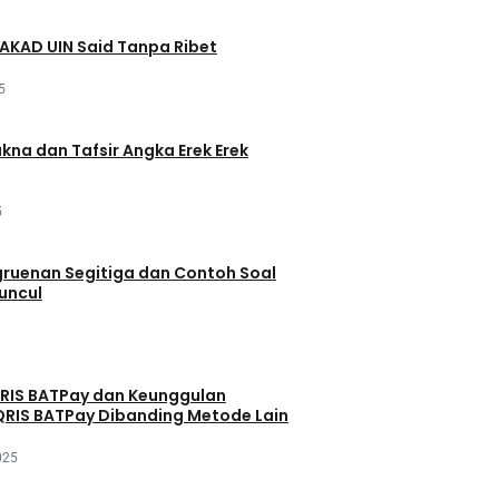
AKAD UIN Said Tanpa Ribet
5
akna dan Tafsir Angka Erek Erek
5
ruenan Segitiga dan Contoh Soal
uncul
QRIS BATPay dan Keunggulan
RIS BATPay Dibanding Metode Lain
025