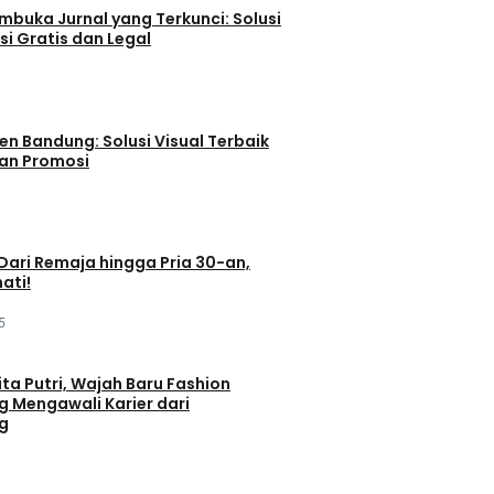
buka Jurnal yang Terkunci: Solusi
si Gratis dan Legal
en Bandung: Solusi Visual Terbaik
dan Promosi
 Dari Remaja hingga Pria 30-an,
ati!
5
ta Putri, Wajah Baru Fashion
g Mengawali Karier dari
g