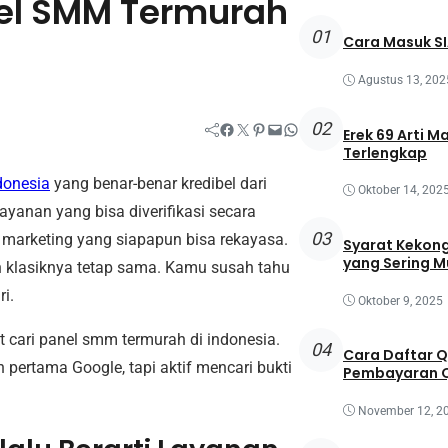
nel SMM Termurah
01
Cara Masuk SI
Agustus 13, 202
02
Facebook
Twitter
Pinterest
Mail
WhatsApp
Erek 69 Arti M
Terlengkap
donesia
yang benar-benar kredibel dari
Oktober 14, 202
ayanan yang bisa diverifikasi secara
03
marketing yang siapapun bisa rekayasa.
Syarat Kekong
yang Sering M
h klasiknya tetap sama. Kamu susah tahu
i.
Oktober 9, 2025
 cari
panel smm termurah di indonesia.
04
Cara Daftar 
 pertama Google, tapi aktif mencari bukti
Pembayaran Q
November 12, 2