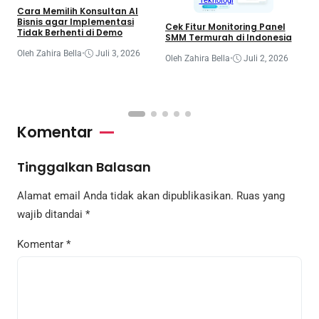
Teknologi
Cara Memilih Konsultan AI
Bisnis agar Implementasi
T
Cek Fitur Monitoring Panel
Tidak Berhenti di Demo
D
SMM Termurah di Indonesia
P
Oleh Zahira Bella
•
Juli 3, 2026
Oleh Zahira Bella
•
Juli 2, 2026
O
Komentar
Tinggalkan Balasan
Alamat email Anda tidak akan dipublikasikan.
Ruas yang
wajib ditandai
*
Komentar
*