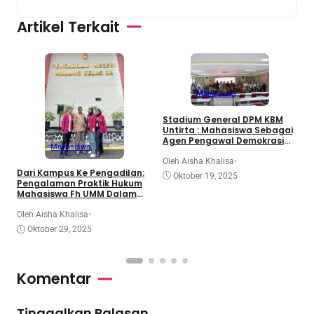
Artikel Terkait
Mahasiswa
3
Stadium General DPM KBM
d
Untirta : Mahasiswa Sebagai
K
Agen Pengawal Demokrasi
Mahasiswa
dan Dinamika Legislatif
Nasional
O
Oleh Aisha Khalisa
•
Dari Kampus Ke Pengadilan:
Oktober 19, 2025
Pengalaman Praktik Hukum
Mahasiswa Fh UMM Dalam
Program Coe
Oleh Aisha Khalisa
•
Oktober 29, 2025
Komentar
Tinggalkan Balasan