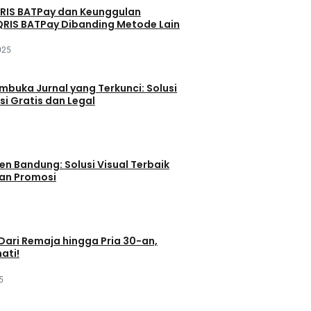
QRIS BATPay dan Keunggulan
RIS BATPay Dibanding Metode Lain
025
buka Jurnal yang Terkunci: Solusi
si Gratis dan Legal
en Bandung: Solusi Visual Terbaik
dan Promosi
 Dari Remaja hingga Pria 30-an,
ati!
5