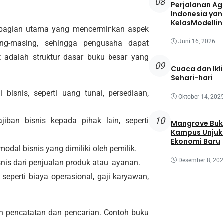
08
p
Perjalanan Agi
Indonesia yan
KelasModellin
a bagian utama yang mencerminkan aspek
Juni 16, 2026
ing-masing, sehingga pengusaha dapat
 adalah struktur dasar buku besar yang
09
Cuaca dan Ikl
Sehari-hari
 bisnis, seperti uang tunai, persediaan,
Oktober 14, 202
10
iban bisnis kepada pihak lain, seperti
Mangrove Buk
Kampus Unjuk 
.
Ekonomi Baru
dal bisnis yang dimiliki oleh pemilik.
Desember 8, 20
s dari penjualan produk atau layanan.
seperti biaya operasional, gaji karyawan,
n pencatatan dan pencarian. Contoh buku