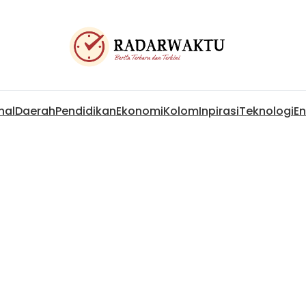
nal
Daerah
Pendidikan
Ekonomi
Kolom
Inpirasi
Teknologi
En