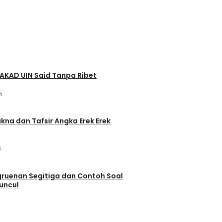
AKAD UIN Said Tanpa Ribet
5
akna dan Tafsir Angka Erek Erek
5
ruenan Segitiga dan Contoh Soal
uncul