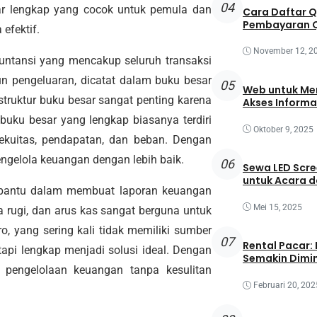
04
ar lengkap yang cocok untuk pemula dan
Cara Daftar 
Pembayaran Q
efektif.
November 12, 2
untansi yang mencakup seluruh transaksi
n pengeluaran, dicatat dalam buku besar
05
Web untuk Mem
truktur buku besar sangat penting karena
Akses Informa
uku besar yang lengkap biasanya terdiri
Oktober 9, 2025
, ekuitas, pendapatan, dan beban. Dengan
gelola keuangan dengan lebih baik.
06
Sewa LED Scre
untuk Acara 
mbantu dalam membuat laporan keuangan
Mei 15, 2025
a rugi, dan arus kas sangat berguna untuk
o, yang sering kali tidak memiliki sumber
07
Rental Pacar:
tapi lengkap menjadi solusi ideal. Dengan
Semakin Dimin
pengelolaan keuangan tanpa kesulitan
Februari 20, 202