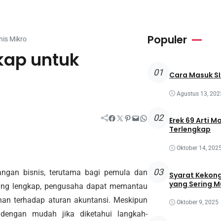
Populer
nis Mikro
kap untuk
01
Cara Masuk SI
Agustus 13, 202
02
Facebook
Twitter
Pinterest
Mail
WhatsApp
Erek 69 Arti M
Terlengkap
Oktober 14, 202
03
angan bisnis, terutama bagi pemula dan
Syarat Kekong
yang Sering M
ang lengkap, pengusaha dapat memantau
han terhadap aturan akuntansi. Meskipun
Oktober 9, 2025
 dengan mudah jika diketahui langkah-