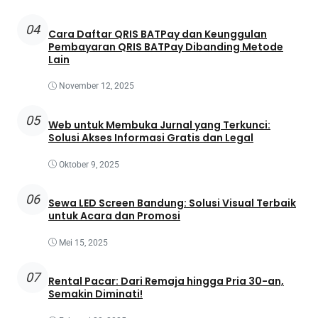
04
Cara Daftar QRIS BATPay dan Keunggulan
Pembayaran QRIS BATPay Dibanding Metode
Lain
November 12, 2025
05
Web untuk Membuka Jurnal yang Terkunci:
Solusi Akses Informasi Gratis dan Legal
Oktober 9, 2025
06
Sewa LED Screen Bandung: Solusi Visual Terbaik
untuk Acara dan Promosi
Mei 15, 2025
07
Rental Pacar: Dari Remaja hingga Pria 30-an,
Semakin Diminati!