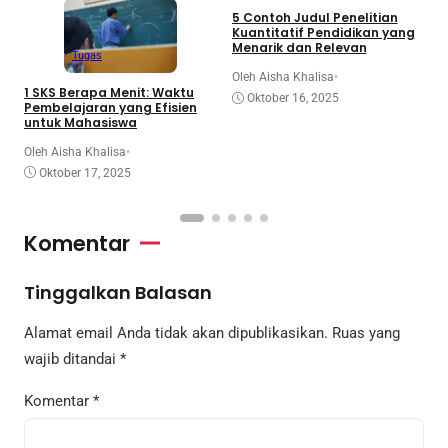
5 Contoh Judul Penelitian
A
Kuantitatif Pendidikan yang
P
Menarik dan Relevan
Tugas
O
Oleh Aisha Khalisa
•
1 SKS Berapa Menit: Waktu
Oktober 16, 2025
Pembelajaran yang Efisien
untuk Mahasiswa
Oleh Aisha Khalisa
•
Oktober 17, 2025
Komentar
Tinggalkan Balasan
Alamat email Anda tidak akan dipublikasikan.
Ruas yang
wajib ditandai
*
Komentar
*