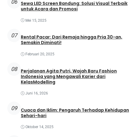
06
Sewa LED Screen Bandung: Solusi Visual Terbaik
untuk Acara dan Promosi
Mei 15, 2025
07
Rental Pacar: Dari Remaja hingga Pria 30-an,
Semakin Diminati!
Februari 20, 2025
08
Perjalanan Agita Putri, Wajah Baru Fashion
Indonesia yang Mengawali Karier dari
KelasModelling
Juni 16, 2026
09
Cuaca dan Iklim: Pengaruh Terhadap Kehidupan
Sehari-hari
Oktober 14, 2025