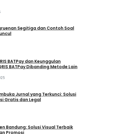
5
ruenan Segitiga dan Contoh Soal
uncul
QRIS BATPay dan Keunggulan
RIS BATPay Dibanding Metode Lain
025
buka Jurnal yang Terkunci: Solusi
si Gratis dan Legal
en Bandung: Solusi Visual Terbaik
dan Promosi