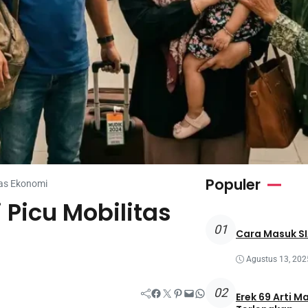
Populer
itas Ekonomi
 Picu Mobilitas
01
Cara Masuk SI
Agustus 13, 202
02
Facebook
Twitter
Pinterest
Mail
WhatsApp
Erek 69 Arti M