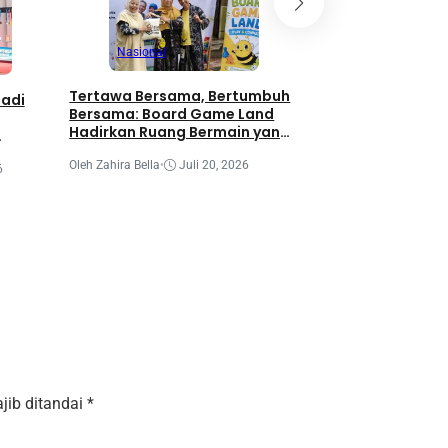
Nasional
Nasional
Wujud Nyata Pedu
Tertawa Bersama, Bertumbuh
Jadi
Lingkungan, Hima
Bersama: Board Game Land
Untirta Gelar Dia
Hadirkan Ruang Bermain yang
Lingkungan “Mer
Menguatkan Ikatan Keluarga
dari Desa”
Oleh Zahira Bella
•
Juli
di Sekolah Semut-Semut
Oleh Zahira Bella
•
Juli 20, 2026
6
jib ditandai
*