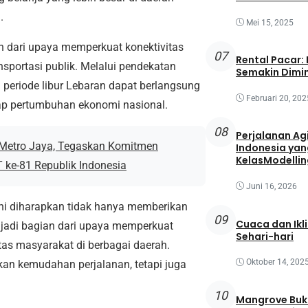
.
Mei 15, 2025
ian dari upaya memperkuat konektivitas
07
Rental Pacar:
sportasi publik. Melalui pendekatan
Semakin Dimin
 periode libur Lebaran dapat berlangsung
Februari 20, 202
adap pertumbuhan ekonomi nasional.
08
Perjalanan Agi
 Metro Jaya, Tegaskan Komitmen
Indonesia yan
KelasModellin
 ke-81 Republik Indonesia
Juni 16, 2026
ni diharapkan tidak hanya memberikan
09
Cuaca dan Ikl
njadi bagian dari upaya memperkuat
Sehari-hari
tas masyarakat di berbagai daerah.
Oktober 14, 202
kan kemudahan perjalanan, tetapi juga
10
Mangrove Buk