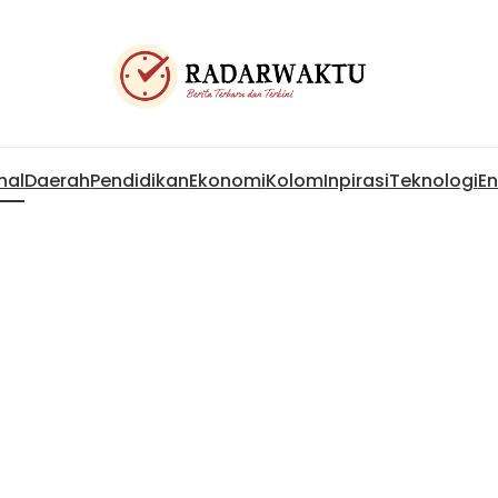
nal
Daerah
Pendidikan
Ekonomi
Kolom
Inpirasi
Teknologi
En