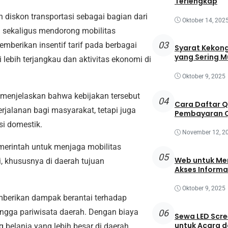
Terlengkap
diskon transportasi sebagai bagian dari
Oktober 14, 202
sekaligus mendorong mobilitas
03
mberikan insentif tarif pada berbagai
Syarat Kekong
yang Sering M
lebih terjangkau dan aktivitas ekonomi di
Oktober 9, 2025
, menjelaskan bahwa kebijakan tersebut
04
Cara Daftar 
alanan bagi masyarakat, tetapi juga
Pembayaran Q
i domestik.
November 12, 2
emerintah untuk menjaga mobilitas
05
Web untuk Mem
, khususnya di daerah tujuan
Akses Informa
Oktober 9, 2025
berikan dampak berantai terhadap
hingga pariwisata daerah. Dengan biaya
06
Sewa LED Scre
untuk Acara 
g belanja yang lebih besar di daerah