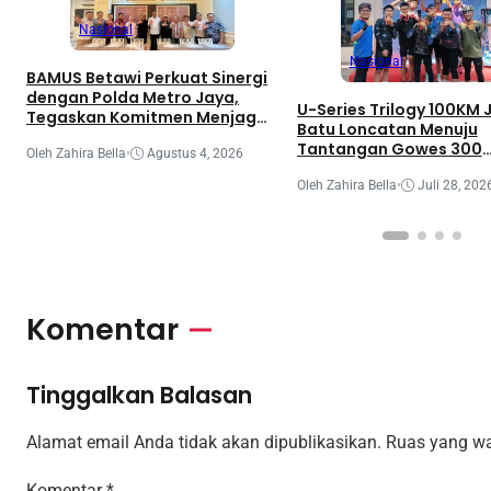
Nasional
Nasional
BAMUS Betawi Perkuat Sinergi
dengan Polda Metro Jaya,
U-Series Trilogy 100KM 
Tegaskan Komitmen Menjaga
Batu Loncatan Menuju
Jakarta Aman, Damai, dan
Tantangan Gowes 300
Kondusif Jelang HUT ke-81
Oleh Zahira Bella
•
Agustus 4, 2026
Kilometer
Republik Indonesia
Oleh Zahira Bella
•
Juli 28, 202
Komentar
Tinggalkan Balasan
Alamat email Anda tidak akan dipublikasikan.
Ruas yang wa
Komentar
*