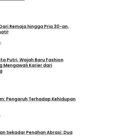
 Dari Remaja hingga Pria 30-an,
ati!
5
ta Putri, Wajah Baru Fashion
g Mengawali Karier dari
g
im: Pengaruh Terhadap Kehidupan
5
an Sekadar Penahan Abrasi: Dua