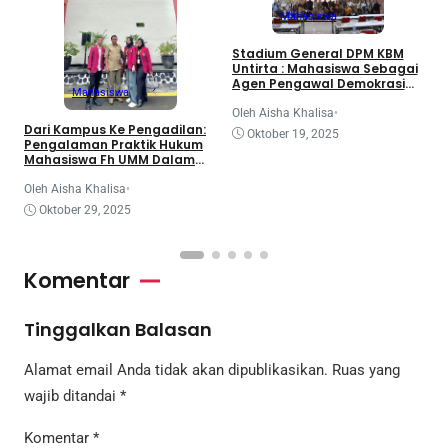
Mahasiswa
3
Stadium General DPM KBM
d
Untirta : Mahasiswa Sebagai
K
Agen Pengawal Demokrasi
Mahasiswa
dan Dinamika Legislatif
Nasional
O
Oleh Aisha Khalisa
•
Dari Kampus Ke Pengadilan:
Oktober 19, 2025
Pengalaman Praktik Hukum
Mahasiswa Fh UMM Dalam
Program Coe
Oleh Aisha Khalisa
•
Oktober 29, 2025
Komentar
Tinggalkan Balasan
Alamat email Anda tidak akan dipublikasikan.
Ruas yang
wajib ditandai
*
Komentar
*