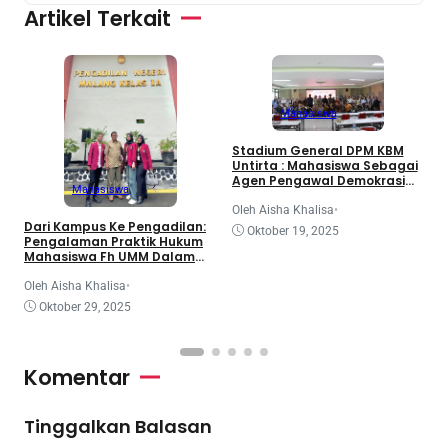
Artikel Terkait
Mahasiswa
3
Stadium General DPM KBM
d
Untirta : Mahasiswa Sebagai
K
Agen Pengawal Demokrasi
Mahasiswa
dan Dinamika Legislatif
Nasional
O
Oleh Aisha Khalisa
•
Dari Kampus Ke Pengadilan:
Oktober 19, 2025
Pengalaman Praktik Hukum
Mahasiswa Fh UMM Dalam
Program Coe
Oleh Aisha Khalisa
•
Oktober 29, 2025
Komentar
Tinggalkan Balasan