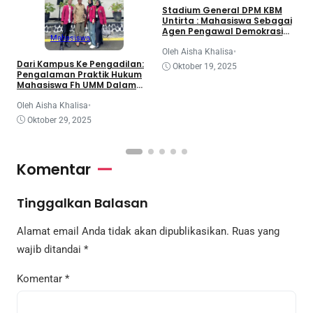
3
Stadium General DPM KBM
d
Untirta : Mahasiswa Sebagai
K
Agen Pengawal Demokrasi
Mahasiswa
dan Dinamika Legislatif
Nasional
O
Oleh Aisha Khalisa
•
Dari Kampus Ke Pengadilan:
Oktober 19, 2025
Pengalaman Praktik Hukum
Mahasiswa Fh UMM Dalam
Program Coe
Oleh Aisha Khalisa
•
Oktober 29, 2025
Komentar
Tinggalkan Balasan
Alamat email Anda tidak akan dipublikasikan.
Ruas yang
wajib ditandai
*
Komentar
*