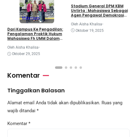
3
Stadium General DPM KBM
d
Untirta : Mahasiswa Sebagai
K
Agen Pengawal Demokrasi
Mahasiswa
dan Dinamika Legislatif
Nasional
O
Oleh Aisha Khalisa
•
Dari Kampus Ke Pengadilan:
Oktober 19, 2025
Pengalaman Praktik Hukum
Mahasiswa Fh UMM Dalam
Program Coe
Oleh Aisha Khalisa
•
Oktober 29, 2025
Komentar
Tinggalkan Balasan
Alamat email Anda tidak akan dipublikasikan.
Ruas yang
wajib ditandai
*
Komentar
*