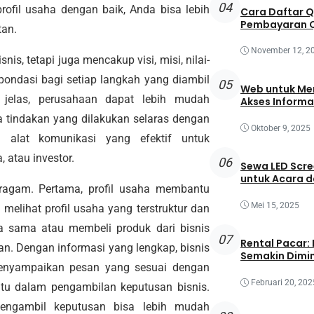
04
ofil usaha dengan baik, Anda bisa lebih
Cara Daftar 
Pembayaran Q
tan.
November 12, 2
nis, tetapi juga mencakup visi, misi, nilai-
di pondasi bagi setiap langkah yang diambil
05
Web untuk Mem
 jelas, perusahaan dapat lebih mudah
Akses Informa
tindakan yang dilakukan selaras dengan
Oktober 9, 2025
i alat komunikasi yang efektif untuk
 atau investor.
06
Sewa LED Scre
untuk Acara 
eragam. Pertama, profil usaha membantu
Mei 15, 2025
melihat profil usaha yang terstruktur dan
ja sama atau membeli produk dari bisnis
07
Rental Pacar:
n. Dengan informasi yang lengkap, bisnis
Semakin Dimin
enyampaikan pesan yang sesuai dengan
Februari 20, 202
ntu dalam pengambilan keputusan bisnis.
engambil keputusan bisa lebih mudah