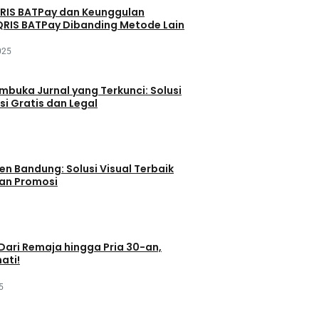
QRIS BATPay dan Keunggulan
RIS BATPay Dibanding Metode Lain
025
buka Jurnal yang Terkunci: Solusi
si Gratis dan Legal
en Bandung: Solusi Visual Terbaik
dan Promosi
 Dari Remaja hingga Pria 30-an,
ati!
5