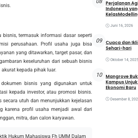
08
Perjalanan Agi
snis.
Indonesia yan
KelasModellin
Juni 16, 2026
 bisnis, termasuk informasi dasar seperti
09
Cuaca dan Ikl
misi perusahaan. Profil usaha juga bisa
Sehari-hari
ayanan yang ditawarkan, target pasar, dan
Oktober 14, 202
h gambaran keseluruhan dari sebuah bisnis
akurat kepada pihak luar.
10
Mangrove Buk
Kampus Unjuk 
i dokumen bisnis yang digunakan untuk
Ekonomi Baru
tasi kepada investor, atau promosi bisnis.
Desember 8, 20
is secara utuh dan menunjukkan kejelasan
g karena profil usaha menjadi awal dari
anggan, mitra, dan calon karyawan.
raktik Hukum Mahasiswa Fh UMM Dalam