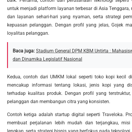
baik. Pertama, contoh dari perusahaan teknologi seperti
untuk menjadi platform layanan terbesar di Asia Tenggara, 
dan layanan sehari-hari yang nyaman, serta strategi p
kepuasan pelanggan. Dengan profil yang jelas, Gojek 
loyalitas pelanggan.
Baca juga:
Stadium General DPM KBM Untirta : Mahasis
dan Dinamika Legislatif Nasional
Kedua, contoh dari UMKM lokal seperti toko kopi kecil di
mencakup informasi tentang lokasi, jenis kopi yang di
terhadap kualitas produk. Dengan profil yang terstruktur
pelanggan dan membangun citra yang konsisten.
Contoh ketiga adalah startup digital seperti Traveloka. P
membuat perjalanan lebih mudah dan terjangkau, misi
lengkap, serta strategi bisnis yang berfokus pada teknolo