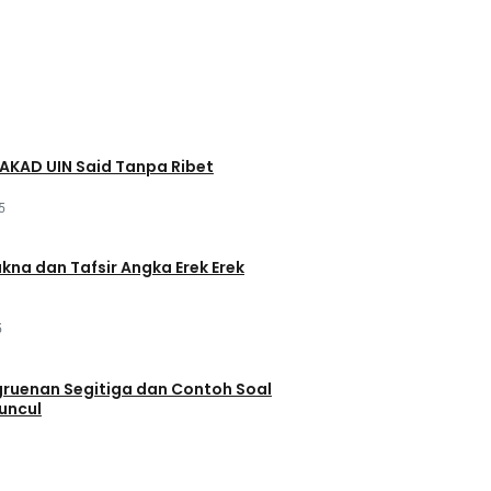
AKAD UIN Said Tanpa Ribet
5
akna dan Tafsir Angka Erek Erek
5
ruenan Segitiga dan Contoh Soal
uncul