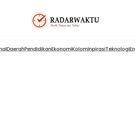
nal
Daerah
Pendidikan
Ekonomi
Kolom
Inpirasi
Teknologi
En