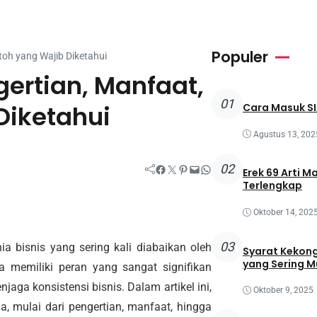
Populer
toh yang Wajib Diketahui
gertian, Manfaat,
01
Diketahui
Cara Masuk SI
Agustus 13, 202
02
Facebook
Twitter
Pinterest
Mail
WhatsApp
Erek 69 Arti M
Terlengkap
Oktober 14, 202
03
a bisnis yang sering kali diabaikan oleh
Syarat Kekong
yang Sering M
 memiliki peran yang sangat signifikan
ga konsistensi bisnis. Dalam artikel ini,
Oktober 9, 2025
, mulai dari pengertian, manfaat, hingga