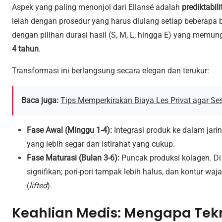
Aspek yang paling menonjol dari Ellansé adalah
prediktabili
lelah dengan prosedur yang harus diulang setiap beberapa bu
dengan pilihan durasi hasil (S, M, L, hingga E) yang memun
4 tahun
.
Transformasi ini berlangsung secara elegan dan terukur:
Baca juga:
Tips Memperkirakan Biaya Les Privat agar Se
Fase Awal (Minggu 1-4):
Integrasi produk ke dalam jari
yang lebih segar dan istirahat yang cukup.
Fase Maturasi (Bulan 3-6):
Puncak produksi kolagen. Di f
signifikan; pori-pori tampak lebih halus, dan kontur waja
(
lifted
).
Keahlian Medis: Mengapa Tekn