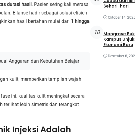
Cuaca dan Ikl
tas durasi hasil
. Pasien sering kali merasa
Sehari-hari
lan. Ellansé hadir sebagai solusi efisien
Oktober 14, 202
gkinkan hasil bertahan mulai dari
1 hingga
10
Mangrove Buk
Kampus Unjuk 
Ekonomi Baru
Desember 8, 20
suai Anggaran dan Kebutuhan Belajar
ngan kulit, memberikan tampilan wajah
ase ini, kualitas kulit meningkat secara
h terlihat lebih simetris dan terangkat
ik Injeksi Adalah