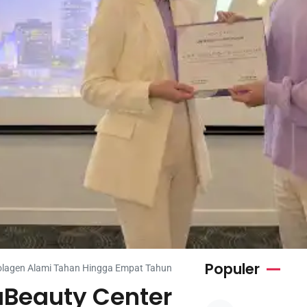
Populer
 Kolagen Alami Tahan Hingga Empat Tahun
taBeauty Center