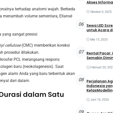
Akses Informa
ionalnya terhadap anatomi wajah. Berbeda
Oktober 9, 2025
a menambah volume sementara, Ellansé
06
Sewa LED Scre
untuk Acara 
a yang sangat presisi:
Mei 15, 2025
yl cellulose
(CMC) memberikan koreksi
07
ah prosedur dilakukan.
Rental Pacar:
Semakin Dimin
mikrosfer PCL merangsang respons
lagen baru (neokolagenesis). Saat
Februari 20, 202
lagen alami Anda yang baru terbentuk akan
08
nyal dari dalam.
Perjalanan Agi
Indonesia yan
KelasModellin
 Durasi dalam Satu
Juni 16, 2026
09