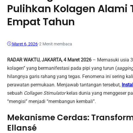
Pulihkan Kolagen Alami
Empat Tahun
Maret 6, 2026
•
2 Menit membaca
RADAR WAKTU, JAKARTA, 4 Maret 2026
– Memasuki usia 30
kolagen” yang bermanifestasi pada pipi yang turun (
saggin
hilangnya garis rahang yang tegas. Fenomena ini sering kal
perawatan permukaan. Menjawab tantangan tersebut,
Insta
sebuah
Collagen Stimulator
kelas dunia yang menggeser par
“mengisi” menjadi “membangun kembali”.
Mekanisme Cerdas: Transformas
Ellansé