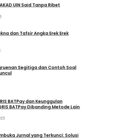
AKAD UIN Said Tanpa Ribet
5
akna dan Tafsir Angka Erek Erek
5
ruenan Segitiga dan Contoh Soal
uncul
QRIS BATPay dan Keunggulan
RIS BATPay Dibanding Metode Lain
025
buka Jurnal yang Terkunci: Solusi