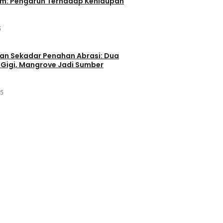
im: Pengaruh Terhadap Kehidupan
5
an Sekadar Penahan Abrasi: Dua
Gigi, Mangrove Jadi Sumber
25