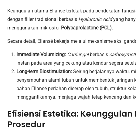
Keunggulan utama Ellansé terletak pada pendekatan fungs
dengan filler tradisional berbasis
Hyaluronic Acid
yang hany
menggunakan mikrosfer
Polycaprolactone (PCL)
.
Secara detail, Ellansé bekerja melalui mekanisme aksi gand
Immediate Volumizing:
Carrier gel
berbasis
carboxymeth
instan pada area yang cekung atau kendur segera setel
Long-term Biostimulation:
Seiring berjalannya waktu, 
penyembuhan alami tubuh untuk membentuk jaringan ko
bahan Ellansé perlahan diserap oleh tubuh, struktur ko
menggantikannya, menjaga wajah tetap kencang dan ke
Efisiensi Estetika: Keunggulan
Prosedur