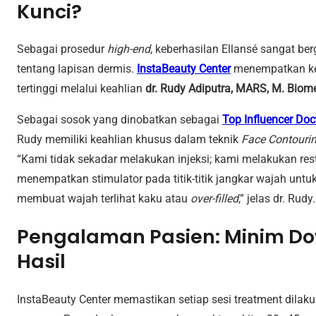
Kunci?
Sebagai prosedur
high-end
, keberhasilan Ellansé sangat
tentang lapisan dermis.
InstaBeauty Center
menempatkan kea
tertinggi melalui keahlian
dr. Rudy Adiputra, MARS, M. Biom
Sebagai sosok yang dinobatkan sebagai
Top Influencer Doct
Rudy memiliki keahlian khusus dalam teknik
Face Contouri
“Kami tidak sekadar melakukan injeksi; kami melakukan rest
menempatkan stimulator pada titik-titik jangkar wajah unt
membuat wajah terlihat kaku atau
over-filled
,” jelas dr. Rudy.
Pengalaman Pasien: Minim D
Hasil
InstaBeauty Center memastikan setiap sesi treatment dilak