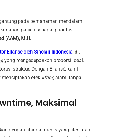
 bergantung pada pemahaman mendalam
manan pasien sebagai prioritas
ed (AAM), M.H.
or Ellansé oleh Sinclair Indonesia
, dr.
ng
yang mengedepankan proporsi ideal.
orasi struktur. Dengan Ellansé, kami
uk menciptakan efek
lifting
alami tanpa
owntime, Maksimal
ukan dengan standar medis yang steril dan