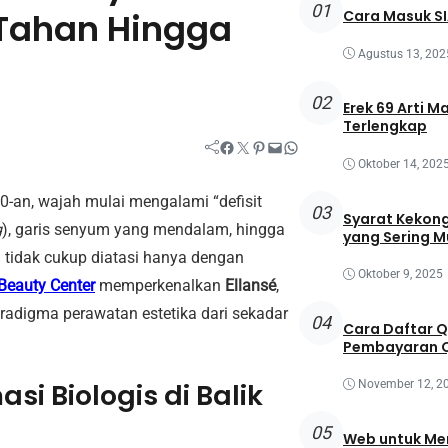
01
 Tahan Hingga
Cara Masuk SI
Agustus 13, 202
02
Erek 69 Arti M
Terlengkap
Facebook
Twitter
Pinterest
Mail
WhatsApp
Oktober 14, 202
-an, wajah mulai mengalami “defisit
03
Syarat Kekong
g
), garis senyum yang mendalam, hingga
yang Sering M
i tidak cukup diatasi hanya dengan
Oktober 9, 2025
Beauty Center
memperkenalkan
Ellansé
,
adigma perawatan estetika dari sekadar
04
Cara Daftar 
Pembayaran Q
i Biologis di Balik
November 12, 2
05
Web untuk Mem