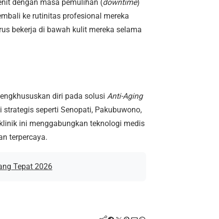
nit dengan masa pemulihan (
downtime
)
mbali ke rutinitas profesional mereka
us bekerja di bawah kulit mereka selama
mengkhususkan diri pada solusi
Anti-Aging
 strategis seperti Senopati, Pakubuwono,
 klinik ini menggabungkan teknologi medis
an terpercaya.
yang Tepat 2026
Facebook
Twitter
Pinterest
Mail
WhatsApp