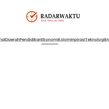
nal
Daerah
Pendidikan
Ekonomi
Kolom
Inpirasi
Teknologi
En